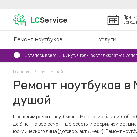
Прини
LC
Service
сегодн
Ремонт ноутбуков
Услуги
Осталось всего 15 минут, чтобы воспользоваться допо
Главная
Вы на главной
Ремонт ноутбуков в 
душой
Проводим ремонт ноутбуков в Москве и области любых 
до 3 лет на все ремонтные работы и оформляем официа
юридического лица (договор, акты, чеки). Ремонт ноут