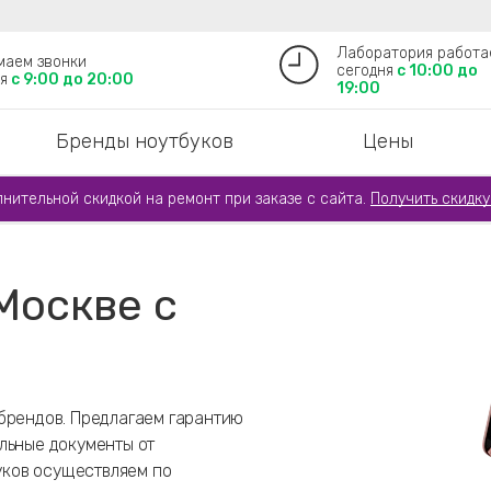
Лаборатория работа
маем звонки
сегодня
с 10:00 до
я
с 9:00 до 20:00
19:00
Бренды ноутбуков
Цены
лнительной скидкой на ремонт при заказе с сайта.
Получить скидку
Москве с
брендов. Предлагаем гарантию
льные документы от
буков осуществляем по