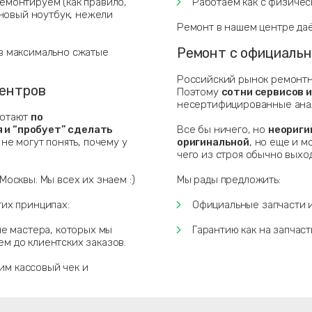
емонтируем (как правило,
Работаем как с физичес
 новый ноутбук, нежели
Ремонт в нашем центре даёт
Ремонт с официальн
в максимально сжатые
Российский рынок ремонтны
центров
Поэтому
сотни сервисов 
несертифицированные анало
ботают
по
 и “пробует” сделать
Все бы ничего, но
неориги
не могут понять, почему у
оригинальной
, но еще и м
чего из строя обычно выход
осквы. Мы всех их знаем :)
Мы рады предложить:
гих принципах:
Официальные запчасти и
е мастера, которых мы
Гарантию как на запчасти
ем до клиентских заказов.
им кассовый чек и