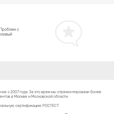
Кравченко Юрий, г. Балашиха
После обновлений винды мой Asus стал показыв
 Проблем с
проблемой не сталкивался, поэтому сразу реши
ежливый
Работу выполнили за 4 часа, еще и в процессе
интересно узнать причину поломки. Спасибо за
нке с 2007 года. За это врем мы отремонтировали более
иентов в Москве и Московской области.
иальную сертификацию РОСТЕСТ.