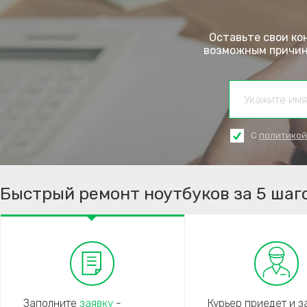
Оставьте свои ко
возможным причина
С
политикой
Быстрый ремонт ноутбуков за 5 шаг
Заполните
заявку
-
Курьер приедет и з