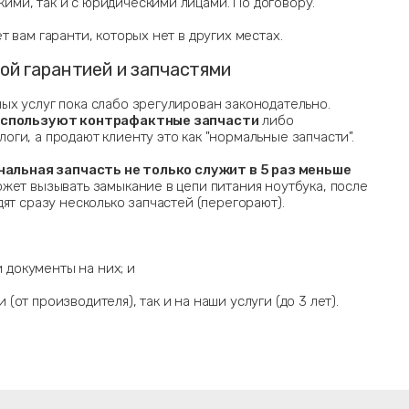
кими, так и с юридическими лицами. По договору.
 вам гаранти, которых нет в других местах.
ой гарантией и запчастями
х услуг пока слабо зрегулирован законодательно.
используют контрафактные запчасти
либо
ги, а продают клиенту это как "нормальные запчасти".
нальная запчасть не только служит в 5 раз меньше
ожет вызывать замыкание в цепи питания ноутбука, после
ят сразу несколько запчастей (перегорают).
 документы на них; и
 (от производителя), так и на наши услуги (до 3 лет).