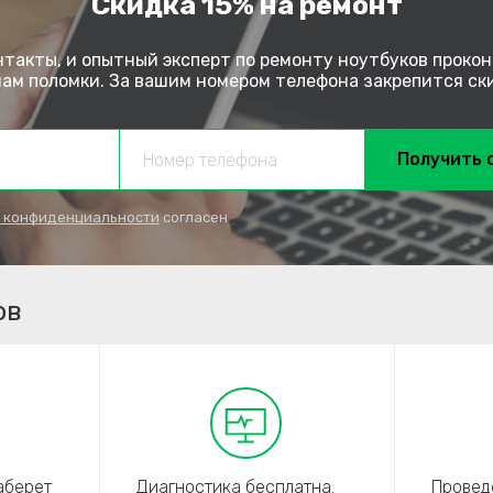
Скидка 15% на ремонт
нтакты, и опытный эксперт по ремонту ноутбуков прокон
м поломки. За вашим номером телефона закрепится скид
Получить 
 конфиденциальности
согласен
ов
аберет
Диагностика бесплатна.
Провед