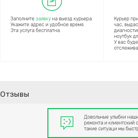
Заполните
заявку
на выезд курьера.
Курьер пр
Укажите адрес и удобное время.
час, выда
Эта услуга бесплатна.
диагности
ноутбук д
У вас буд
отслежива
Отзывы
Довольные улыбки наших
ремонта и клиентский с
такие ситуаци мы быст