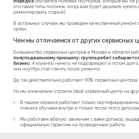
Изредка
случаются поломки ноутбуков, которые мы не р
это такие типы поломок, когда вам будет дешевле купить
ремонтировать старый).
В остальных случаях мы проведем качественный ремонт 
сроки.
Чем мы отличаемся от других сервисных 
Большинство сервисных центров в Москве и области ра
полуподвальному принципу: группа ребят собирается
бизнес
. А клиенты ничего не подозревают и потом долго 
них ноутбук стал глючть после ремонта.
Да, так действительно работают 90% сервисных центров М
Но мы изначально строили свой сервисный центр на дру
В нашем сервисе работают только сертифицированны
сначала обучаем внутри и только после этого допуска
Мы работаем вбелую: заключим с вами договор, выдад
официальную гарантию на проведенные работы.