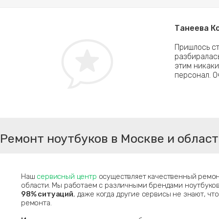
Танеева Кс
н раз менял материнку, второй — делал чистку
Пришлось ст
разбиралась
 мастера, плюс весь процесс работы с
этим никаки
персонал. О
Ремонт ноутбуков в Москве и облас
Наш
сервисный центр
осуществляет качественный ремон
области. Мы работаем с различными брендами ноутбуко
98% ситуаций
, даже когда другие сервисы не знают, что
ремонта.