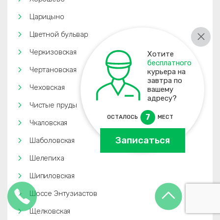
Царицыно
Цветной бульвар
Черкизовская
Хотите
бесплатного
Чертановская
курьера на
завтра по
Чеховская
вашему
адресу?
Чистые пруды
7
ОСТАЛОСЬ
МЕСТ
Чкаловская
Записаться
Шаболовская
Шелепиха
Шипиловская
Шоссе Энтузиастов
Щелковская