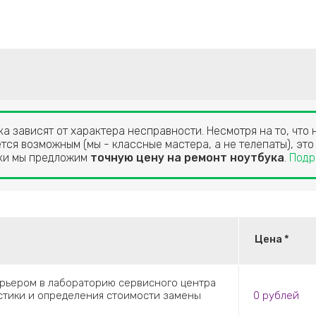
а зависят от характера несправности. Несмотря на то, что 
тся возможным (мы - классные мастера, а не телепаты), это
ики мы предложим
точную цену на ремонт ноутбука
.
Подр
Цена *
урьером в лабораторию сервисного центра
остики и определения стоимости замены
0 рублей