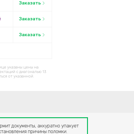
Заказать
й
Заказать
Заказать
ице указаны цены на
ектаций c диагональю 13
ься от указанной.
рмит документы, аккуратно упакует
установления причины поломки.