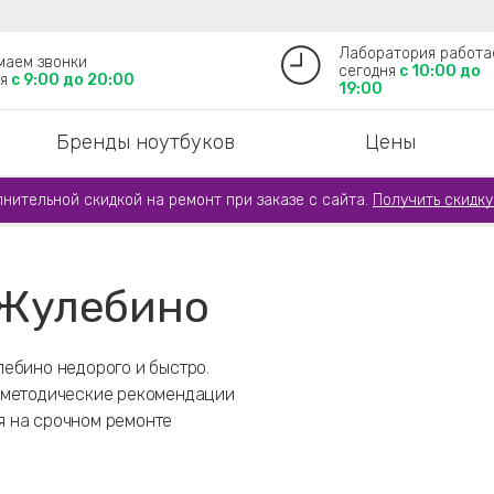
Лаборатория работа
маем звонки
сегодня
с 10:00 до
я
с 9:00 до 20:00
19:00
Бренды ноутбуков
Цены
лнительной скидкой на ремонт при заказе с сайта.
Получить скидку
 Жулебино
ебино недорого и быстро.
м методические рекомендации
я на срочном ремонте