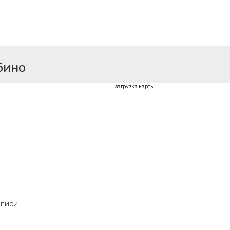
бино
загрузка карты...
аписи