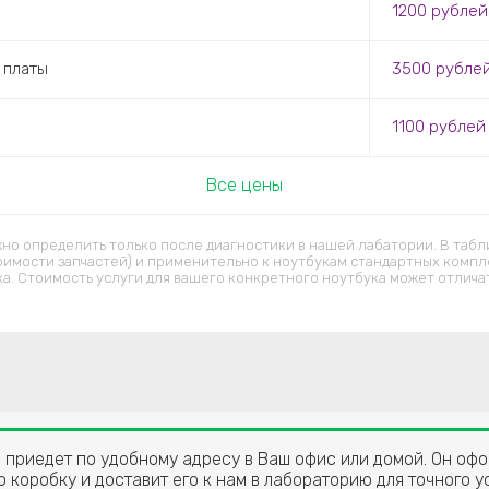
1200 рублей
 платы
3500 рубле
1100 рублей
Все цены
но определить только после диагностики в нашей лабатории. В табл
оимости запчастей) и применительно к ноутбукам стандартных компл
ка. Стоимость услуги для вашего конкретного ноутбука может отличат
 приедет по удобному адресу в Ваш офис или домой. Он офо
 коробку и доставит его к нам в лабораторию для точного 