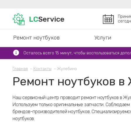
Прини
LC
Service
сегодн
Ремонт ноутбуков
Услуги
Осталось всего 15 минут, чтобы воспользоваться допо
Главная
Контакты
Жулебино
Ремонт ноутбуков в
Наш сервисный центр проводит ремонт ноутбуков в Жул
Используем только оригинальные запчасти. Соблюдае
брендов-производителей ноутбуков. Специализируемс
ноутбуков.