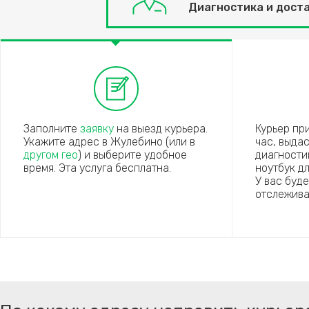
Диагностика и дост
Заполните
заявку
на выезд курьера.
Курьер пр
Укажите адрес в Жулебино (или в
час, выда
другом гео
) и выберите удобное
диагности
время. Эта услуга бесплатна.
ноутбук д
У вас буд
отслежива