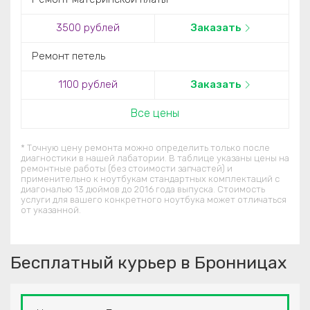
3500 рублей
Заказать
Ремонт петель
1100 рублей
Заказать
Все цены
* Точную цену ремонта можно определить только после
диагностики в нашей лабатории. В таблице указаны цены на
ремонтные работы (без стоимости запчастей) и
применительно к ноутбукам стандартных комплектаций c
диагональю 13 дюймов до 2016 года выпуска. Стоимость
услуги для вашего конкретного ноутбука может отличаться
от указанной.
Бесплатный курьер в Бронницах