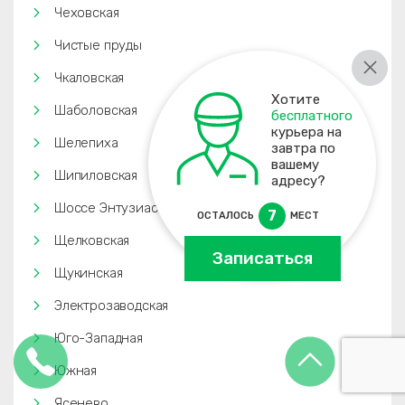
Чеховская
Чистые пруды
Чкаловская
Хотите
Шаболовская
бесплатного
курьера на
Шелепиха
завтра по
вашему
Шипиловская
адресу?
Шоссе Энтузиастов
7
ОСТАЛОСЬ
МЕСТ
Щелковская
Записаться
Щукинская
Электрозаводская
Юго-Западная
Южная
Ясенево