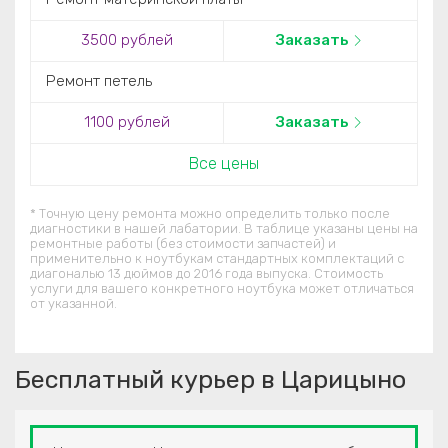
3500 рублей
Заказать
Ремонт петель
1100 рублей
Заказать
Все цены
* Точную цену ремонта можно определить только после
диагностики в нашей лабатории. В таблице указаны цены на
ремонтные работы (без стоимости запчастей) и
применительно к ноутбукам стандартных комплектаций c
диагональю 13 дюймов до 2016 года выпуска. Стоимость
услуги для вашего конкретного ноутбука может отличаться
от указанной.
Бесплатный курьер в Царицыно