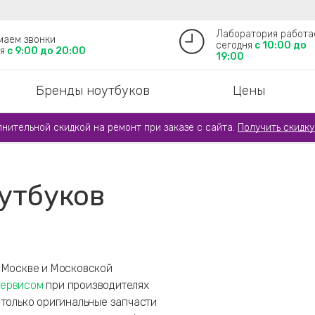
Лаборатория работа
маем звонки
сегодня
с 10:00 до
я
с 9:00 до 20:00
19:00
Бренды ноутбуков
Цены
лнительной скидкой на ремонт при заказе с сайта.
Получить скидку
утбуков
в Москве и Московской
сервисом
при производителях
 только оригинальные запчасти