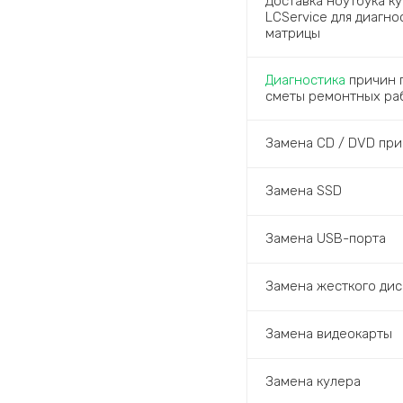
Доставка ноутбука к
LCService для диагн
матрицы
Диагностика
причин п
сметы ремонтных ра
Замена CD / DVD при
Замена SSD
Замена USB-порта
Замена жесткого дис
Замена видеокарты
Замена кулера