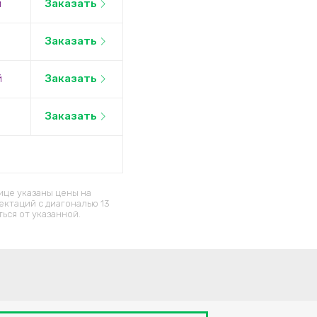
й
Заказать
Заказать
й
Заказать
Заказать
ице указаны цены на
ектаций c диагональю 13
ься от указанной.