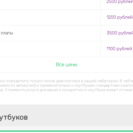
2500 рубле
1200 рублей
 платы
3500 рубле
1100 рублей
Все цены
но определить только после диагностики в нашей лабатории. В табл
оимости запчастей) и применительно к ноутбукам стандартных компл
ка. Стоимость услуги для вашего конкретного ноутбука может отличат
утбуков