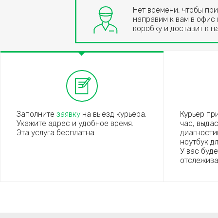
Нет времени, чтобы пр
направим к вам в офис
коробку и доставит к н
Заполните
заявку
на выезд курьера.
Курьер пр
Укажите адрес и удобное время.
час, выда
Эта услуга бесплатна.
диагности
ноутбук д
У вас буд
отслежива