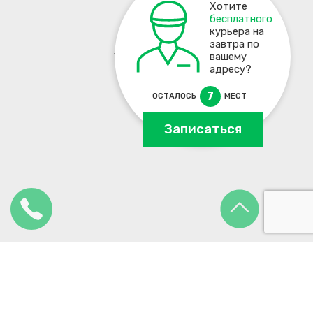
Хотите
бесплатного
курьера на
завтра по
+7 495 137-93-17
вашему
адресу?
7
ОСТАЛОСЬ
МЕСТ
Записаться
2012 - 2026.
ЛЦСервис
- официальный сайт сервисного центра по
ремонту ноутбуков.
127018
,
г. Москва
,
ул. 1-й Стрелецкий проезд
, 3Б
info@lcservice.ru