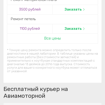
3500 рублей
Заказать
Ремонт петель
1100 рублей
Заказать
Все цены
* Точную цену ремонта можно определить только после
диагностики в нашей лабатории. В таблице указаны цены на
ремонтные работы (без стоимости запчастей) и
применительно к ноутбукам стандартных комплектаций c
диагональю 13 дюймов до 2016 года выпуска. Стоимость
услуги для вашего конкретного ноутбука может отличаться
от указанной.
Бесплатный курьер на
Авиамоторной