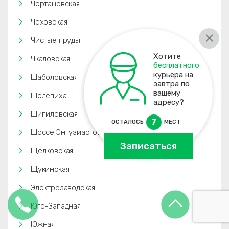
Чертановская
Чеховская
Чистые пруды
Хотите
Чкаловская
бесплатного
курьера на
Шаболовская
завтра по
вашему
Шелепиха
адресу?
Шипиловская
7
ОСТАЛОСЬ
МЕСТ
Шоссе Энтузиастов
Записаться
Щелковская
Щукинская
Электрозаводская
Юго-Западная
Южная