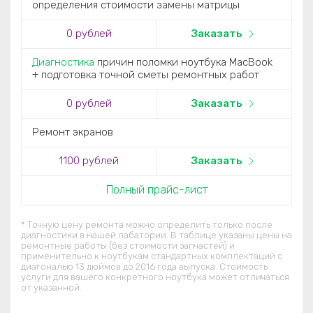
определения стоимости замены матрицы
0
рублей
Заказать
Диагностика
причин поломки ноутбука MacBook
+ подготовка точной сметы ремонтных работ
0
рублей
Заказать
Ремонт экранов
1100
рублей
Заказать
Полный прайс-лист
* Точную цену ремонта можно определить только после
диагностики в нашей лабатории. В таблице указаны цены на
ремонтные работы (без стоимости запчастей) и
применительно к ноутбукам стандартных комплектаций c
диагональю 13 дюймов до 2016 года выпуска. Стоимость
услуги для вашего конкретного ноутбука может отличаться
от указанной.