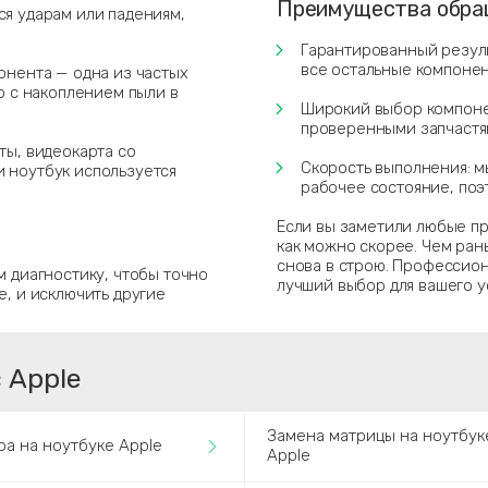
Преимущества обращ
ся ударам или падениям,
Гарантированный резуль
все остальные компонен
онента — одна из частых
о с накоплением пыли в
Широкий выбор компонен
проверенными запчастям
ты, видеокарта со
Скорость выполнения: мы
 ноутбук используется
рабочее состояние, поэ
Если вы заметили любые п
как можно скорее. Чем ран
снова в строю. Профессион
м диагностику, чтобы точно
лучший выбор для вашего у
е, и исключить другие
 Apple
Замена матрицы на ноутбук
ра на ноутбуке Apple
Apple