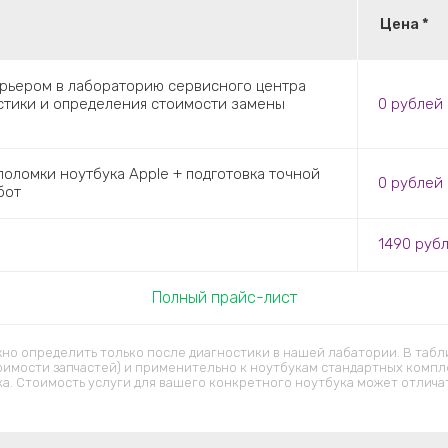
Цена *
урьером в лабораторию сервисного центра
остики и определения стоимости замены
0
рублей
оломки ноутбука Apple + подготовка точной
0
рублей
бот
1490
руб
Полный прайс-лист
но определить только после диагностики в нашей лабатории. В табл
оимости запчастей) и применительно к ноутбукам стандартных компл
ка. Стоимость услуги для вашего конкретного ноутбука может отличат