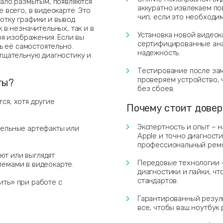
тало размытым, появляются
аккуратно извлекаем п
 всего, в видеокарте. Это
чип, если это необходим
отку графики и вывод
 в незначительных, так и в
Установка новой видеок
ря изображения. Если вы
сертифицированные анал
ь её самостоятельно.
надежность.
тщательную диагностику и
Тестирование после зам
проверяем устройство, 
ты?
без сбоев.
ся, хотя другие
Почему стоит довер
Экспертность и опыт – 
сельные артефакты или
Apple и точно диагност
профессиональный ремо
ют или выглядят
Передовые технологии 
лемами в видеокарте.
диагностики и пайки, чт
стандартов.
ить» при работе с
Гарантированный резуль
все, чтобы ваш ноутбук