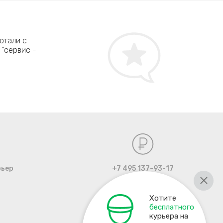
Лариса Краснова, г. Балашиха
отали с
Мой котёнок сходил - извините за подробности 
 "сервис -
MacBook Air. Тут же начались глюки и половина 
было распрощалась с любимым макушечкой, но 
сюда. Ребята за относительно небольшие деньг
восстановили мой Макбук. Довльна всем!
рьер
+7 495 137-93-17
Хотите
бесплатного
курьера на