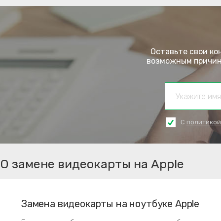
Оставьте свои ко
возможным причина
С
политикой
О замене видеокарты на Apple
Замена видеокарты на ноутбуке Apple