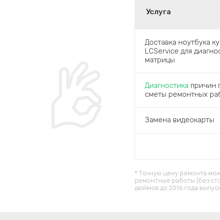
Услуга
Доставка ноутбука к
LCService для диагн
матрицы
Диагностика
причин п
сметы ремонтных ра
Замена видеокарты
* Точную цену ремонта мож
ремонтные работы (без ст
дюймов до 2016 года выпус