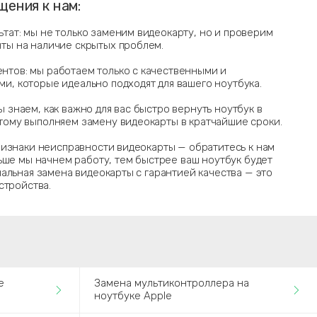
ения к нам:
тат: мы не только заменим видеокарту, но и проверим
ты на наличие скрытых проблем.
тов: мы работаем только с качественными и
и, которые идеально подходят для вашего ноутбука.
 знаем, как важно для вас быстро вернуть ноутбук в
тому выполняем замену видеокарты в кратчайшие сроки.
ризнаки неисправности видеокарты — обратитесь к нам
ьше мы начнем работу, тем быстрее ваш ноутбук будет
альная замена видеокарты с гарантией качества — это
стройства.
е
Замена мультиконтроллера на
ноутбуке Apple