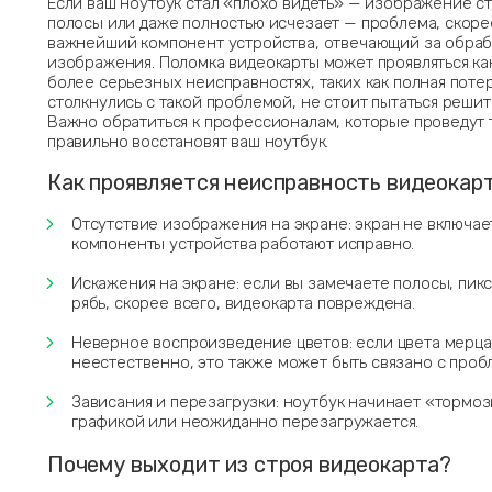
Если ваш ноутбук стал «плохо видеть» — изображение с
полосы или даже полностью исчезает — проблема, скорее
важнейший компонент устройства, отвечающий за обраб
изображения. Поломка видеокарты может проявляться как
более серьезных неисправностях, таких как полная поте
столкнулись с такой проблемой, не стоит пытаться решит
Важно обратиться к профессионалам, которые проведут 
правильно восстановят ваш ноутбук.
Как проявляется неисправность видеокар
Отсутствие изображения на экране: экран не включает
компоненты устройства работают исправно.
Искажения на экране: если вы замечаете полосы, пик
рябь, скорее всего, видеокарта повреждена.
Неверное воспроизведение цветов: если цвета мерца
неестественно, это также может быть связано с проб
Зависания и перезагрузки: ноутбук начинает «тормоз
графикой или неожиданно перезагружается.
Почему выходит из строя видеокарта?