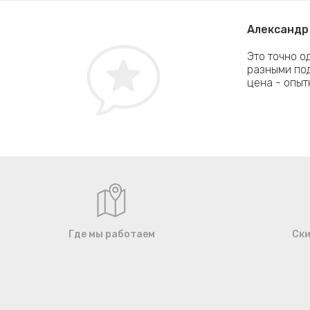
Александр 
живать, но причину самому выявить не удалось.
Это точно о
и диагностику моего MacBook и помогли найти
разными под
офессионалы!
цена - опыт
Где мы работаем
Ски