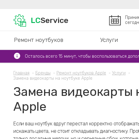
Прини
LC
Service
сегодн
Ремонт ноутбуков
Услуги
Осталось всего 15 минут, чтобы воспользоваться допо
Главная
Бренды
Ремонт ноутбуков Apple
Услуги
Замена видеокарты на ноутбуке Apple
Замена видеокарты 
Apple
Если ваш ноутбук вдруг перестал корректно отображат
искажать цвета, не стоит откладывать диагностику. Пр
только досадные мелочи, но и серьезные сбои, которые