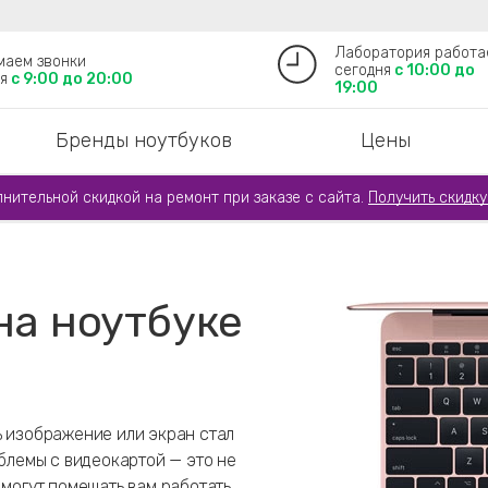
Лаборатория работа
маем звонки
сегодня
с 10:00 до
я
с 9:00 до 20:00
19:00
Бренды ноутбуков
Цены
лнительной скидкой на ремонт при заказе с сайта.
Получить скидку
на ноутбуке
ь изображение или экран стал
облемы с видеокартой — это не
 могут помешать вам работать.