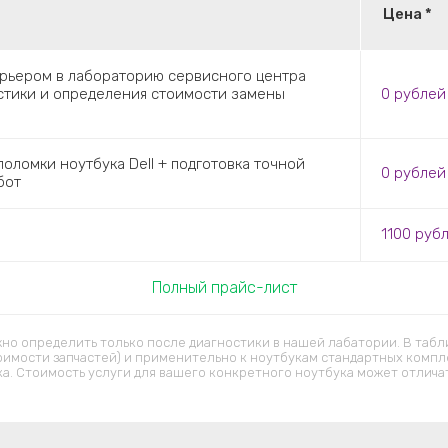
Цена *
урьером в лабораторию сервисного центра
остики и определения стоимости замены
0
рублей
оломки ноутбука Dell + подготовка точной
0
рублей
бот
1100
руб
Полный прайс-лист
но определить только после диагностики в нашей лабатории. В табл
оимости запчастей) и применительно к ноутбукам стандартных компл
ка. Стоимость услуги для вашего конкретного ноутбука может отличат