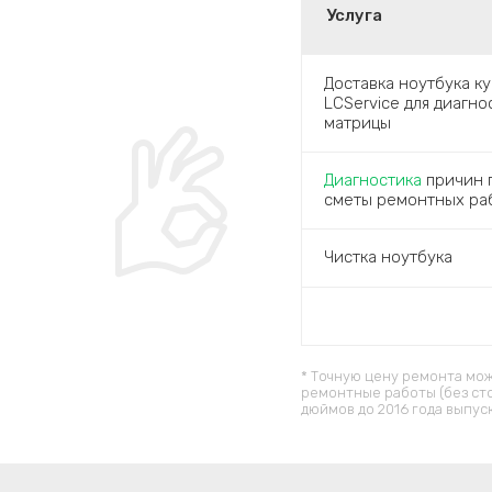
Услуга
Доставка ноутбука к
LCService для диагн
матрицы
Диагностика
причин п
сметы ремонтных ра
Чистка ноутбука
* Точную цену ремонта мож
ремонтные работы (без ст
дюймов до 2016 года выпус