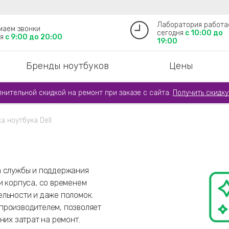
Лаборатория работа
маем звонки
сегодня
с 10:00 до
я
с 9:00 до 20:00
19:00
Бренды ноутбуков
Цены
лнительной скидкой на ремонт при заказе с сайта.
Получить скидку
а ноутбука Dell
а службы и поддержания
и корпуса, со временем
льности и даже поломок.
производителем, позволяет
них затрат на ремонт.