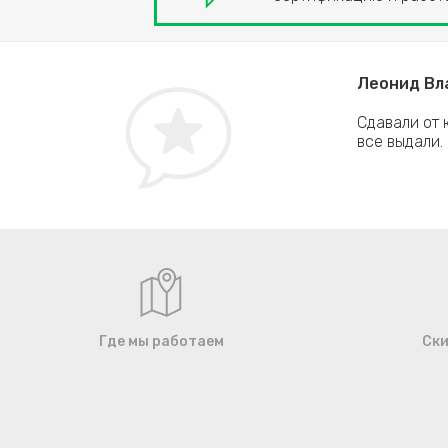
Леонид Вла
у варианту жесткого диска именно для моего
Сдавали от 
 прямо при мне в сервисном центре. Быстро и
все выдали.
ера. Теперь ноутбук летает!
Где мы работаем
Ски