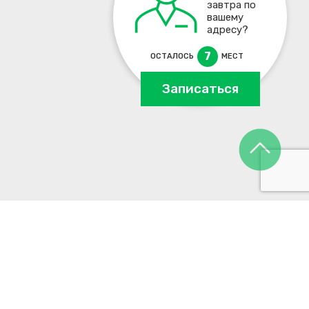
завтра по
вашему
адресу?
7
ОСТАЛОСЬ
МЕСТ
Записаться
тбуков Xiaomi
Ремонт ноутбуков Panasonic
тбуков Asus
Ремонт ноутбуков Samsung
буков Dell
Ремонт ноутбуков Sony
тбуков Lenovo
Ремонт ноутбуков Toshiba