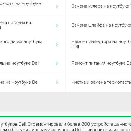
окарты на ноутбуке
Замена кулера на ноутбуке D
ема питания на
Замена шлейфа на ноутбуке 
l
кого диска ноутбука
Ремонт инвертора на ноутб
Dell
ь на ноутбуке Dell
Ремонт питания ноутбука De
а на ноутбуке Dell
Чистка и замена термопаст
оутбуков Dell. Отремонтировали более 800 устройств данно
ем с белыми дилерами запчастей Dell. Привозите или закаж