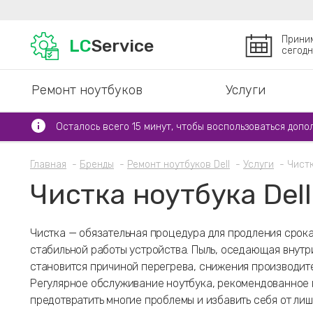
Прини
LC
Service
сегодн
Ремонт ноутбуков
Услуги
Осталось всего 15 минут, чтобы воспользоваться допо
Главная
Бренды
Ремонт ноутбуков Dell
Услуги
Чистк
Чистка ноутбука Dell
Чистка — обязательная процедура для продления срок
стабильной работы устройства. Пыль, оседающая внутр
становится причиной перегрева, снижения производите
Регулярное обслуживание ноутбука, рекомендованное 
предотвратить многие проблемы и избавить себя от лиш