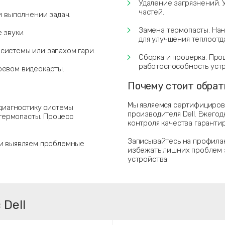
Удаление загрязнений. 
частей.
и выполнении задач.
Замена термопасты. Нан
 звуки.
для улучшения теплоотд
системы или запахом гари.
Сборка и проверка. Пр
работоспособность устр
ревом видеокарты.
Почему стоит обрат
Мы являемся сертифициров
диагностику системы
производителя Dell. Ежего
термопасты. Процесс
контроля качества гаранти
Записывайтесь на профилак
 и выявляем проблемные
избежать лишних проблем 
устройства.
Dell