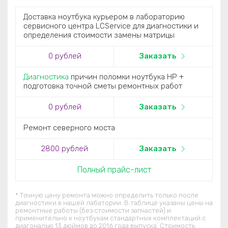
Доставка ноутбука курьером в лабораторию
сервисного центра LCService для диагностики и
определения стоимости замены матрицы
0
рублей
Заказать
Диагностика
причин поломки ноутбука HP +
подготовка точной сметы ремонтных работ
0
рублей
Заказать
Ремонт северного моста
2800
рублей
Заказать
Полный прайс-лист
* Точную цену ремонта можно определить только после
диагностики в нашей лабатории. В таблице указаны цены на
ремонтные работы (без стоимости запчастей) и
применительно к ноутбукам стандартных комплектаций c
диагональю 13 дюймов до 2016 года выпуска. Стоимость