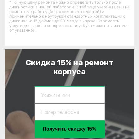
* Точную цену ремонта можно определить только после
диагностики в нашей лабатории. В таблице указаны цены на
ремонтные работы (без стоимости запчастей) и
применительно к ноутбукам стандартных комплектаций c
диагональю 13 дюймов до 2016 года выпуска. Стоимость
услуги для вашего конкретного ноутбука может отличаться
от указанной.
Скидка 15% на ремонт
корпуса
Получить скидку 15%