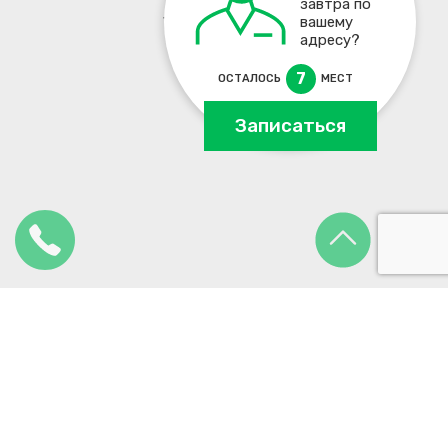
завтра по
+7 495 137-93-17
вашему
адресу?
7
ОСТАЛОСЬ
МЕСТ
Записаться
2012 - 2026.
ЛЦСервис
- официальный сайт сервисного центра по
ремонту ноутбуков.
127018
,
г. Москва
,
ул. 1-й Стрелецкий проезд
, 3Б
info@lcservice.ru
Карта сайта
Продолжая использовать наш сайт, вы даете согласие на
обработку файлов Cookies и других пользовательских данных, в