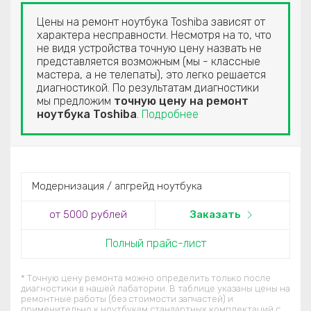
Цены на ремонт ноутбука Toshiba зависят от
характера несправности. Несмотря на то, что
не видя устройства точную цену назвать не
представляется возможным (мы - классные
мастера, а не телепаты), это легко решается
диагностикой. По результатам диагностики
мы предложим
точную цену на ремонт
ноутбука Toshiba
.
Подробнее
Модернизация / апгрейд ноутбука
от 5000
рублей
Заказать
Полный прайс-лист
* Точную цену ремонта можно определить только после
диагностики в нашей лабатории. В таблице указаны цены на
ремонтные работы (без стоимости запчастей) и
применительно к ноутбукам стандартных комплектаций c