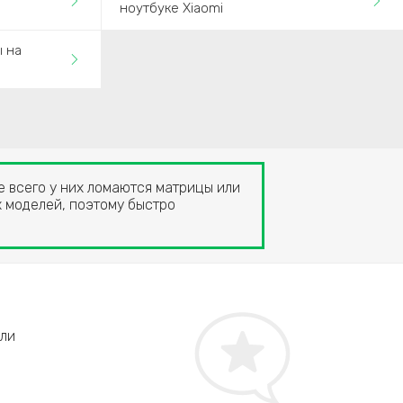
ноутбуке Xiaomi
ы на
 всего у них ломаются матрицы или
х моделей, поэтому быстро
Антон, г. Балашиха
или
Спасибо за воскрешение моего А15-8975! Работа