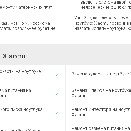
введена система двойно
ремонту материнских плат
человеческие ошибки по
Узнайте, как скоро мы смо
какая именно микросхема
ноутбуке Xiaomi, позвонив
плата, правильнее будет не
назвать модель ноутбука, 
 Xiaomi
окарты на ноутбуке
Замена кулера на ноутбуке 
ема питания на
Замена шлейфа на ноутбук
aomi
Xiaomi
кого диска ноутбука
Ремонт инвертора на ноутб
Xiaomi
Ремонт разъема питания на