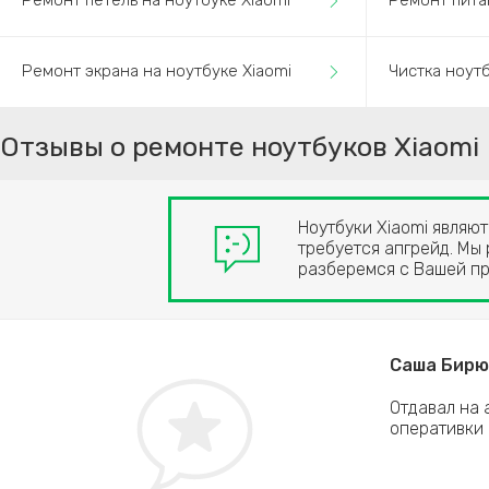
Ремонт петель на ноутбуке Xiaomi
Ремонт пита
Ремонт экрана на ноутбуке Xiaomi
Чистка ноутб
Отзывы о ремонте ноутбуков Xiaomi
Ноутбуки Xiaomi являю
требуется апгрейд. Мы
разберемся с Вашей п
Саша Бирюз
а утром при загрузке вообще не было картинки.
Отдавал на 
енили в этом сервисе за 2 дня. Продолжаю
оперативки 