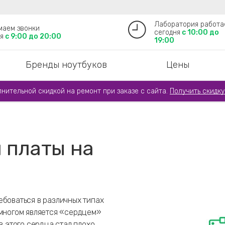
Лаборатория работа
маем звонки
сегодня
с 10:00 до
я
с 9:00 до 20:00
19:00
Бренды ноутбуков
Цены
лнительной скидкой на ремонт при заказе с сайта.
Получить скидку
 платы на
ебоваться в различных типах
 многом является «сердцем»
в этого сердца стал плохо