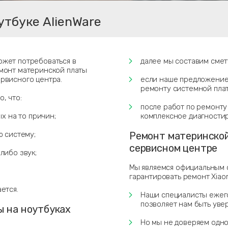
утбуке AlienWare
ожет потребоваться в
далее мы составим смет
емонт материнской платы
ервисного центра.
если наше предложение 
ремонту системной плат
, что:
после работ по ремонту
х на то причин;
комплексное диагностир
ю систему;
Ремонт материнской
сервисном центре
либо звук;
Мы являемся официальным 
гарантировать ремонт Xiao
ется.
Наши специалисты ежего
позволяет нам быть уве
ы на ноутбуках
Но мы не доверяем одн