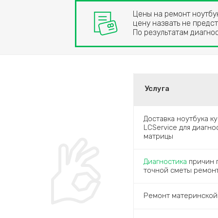
Цены на ремонт ноутбук
цену назвать не предст
По результатам диагн
Услуга
Доставка ноутбука к
LCService для диагн
матрицы
Диагностика
причин п
точной сметы ремон
Ремонт материнской