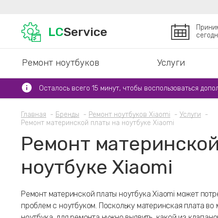
Прини
LC
Service
сегодн
Ремонт ноутбуков
Услуги
Осталось всего 15 минут, чтобы воспользоваться допо
Главная
Бренды
Ремонт ноутбуков Xiaomi
Услуги
Ремонт материнской платы на ноутбуке Xiaomi
Ремонт материнской
ноутбуке Xiaomi
Ремонт материнской платы ноутбука Xiaomi может потр
проблем с ноутбуком. Поскольку материнская плата во
ноутбука, для ремонта нужно выявить, какой из клапано