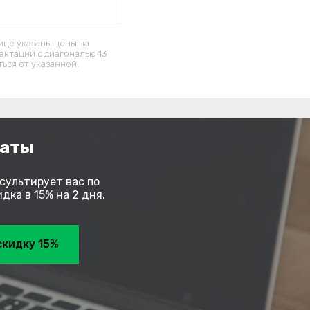
ице указаны цены на
ектаций c диагональю 13
ься от указанной.
латы
сультирует вас по
ка в 15% на 2 дня.
скидку 15%