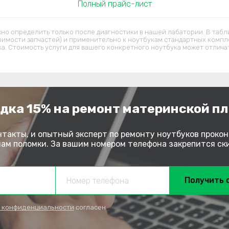
Полный прайс-лист
но определить только после диагностики в нашей лабатории. В табл
оимости запчастей) и применительно к ноутбукам стандартных компл
ка. Стоимость услуги для вашего конкретного ноутбука может отличат
дка 15% на ремонт материнской п
нтакты, и опытный эксперт по ремонту ноутбуков прокон
м поломки. За вашим номером телефона закрепится скид
Получить 
 конфиденциальности
согласен