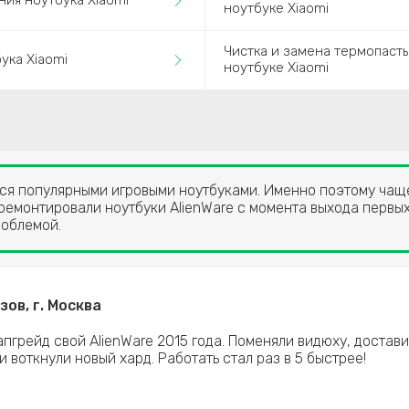
ния ноутбука Xiaomi
ноутбуке Xiaomi
Чистка и замена термопаст
ука Xiaomi
ноутбуке Xiaomi
тся популярными игровыми ноутбуками. Именно поэтому чаще
 ремонтировали ноутбуки AlienWare с момента выхода первы
роблемой.
ов, г. Москва
апгрейд свой AlienWare 2015 года. Поменяли видюху, достав
и воткнули новый хард. Работать стал раз в 5 быстрее!