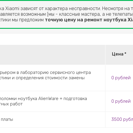
а Xiaomi зависят от характера несправности. Несмотря на т
авляется возможным (мы - классные мастера, а не телепаты)
остики мы предложим
точную цену на ремонт ноутбука Xi
Цена *
урьером в лабораторию сервисного центра
остики и определения стоимости замены
0
рублей
оломки ноутбука AlienWare + подготовка
0
рублей
тных работ
 платы
3500
руб