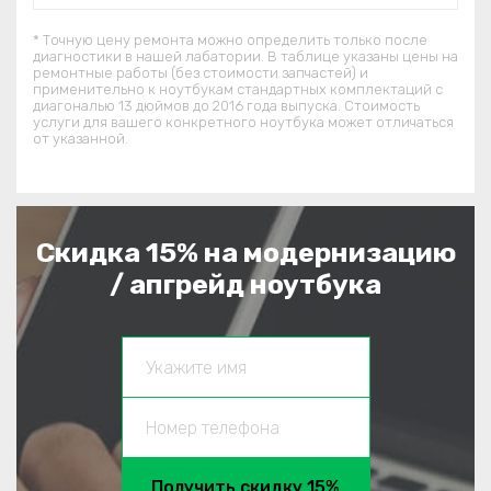
* Точную цену ремонта можно определить только после
диагностики в нашей лабатории. В таблице указаны цены на
ремонтные работы (без стоимости запчастей) и
применительно к ноутбукам стандартных комплектаций c
диагональю 13 дюймов до 2016 года выпуска. Стоимость
услуги для вашего конкретного ноутбука может отличаться
от указанной.
Скидка 15% на модернизацию
/ апгрейд ноутбука
Получить скидку 15%