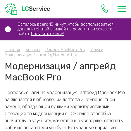
LC
Service
Осталось всего 15 минут, чтобы воспользоваться
дополнительной скидкой на ремонт при заказе с
сайта.
Получить скидку!
Главная
Бренды
Ремонт MacBook Pro
Услуги
Модернизация / апгрейд MacBook Pro
Модернизация / апгрейд
MacBook Pro
Профессиональная модернизация, апгрейд MacBook Pro
заключается в обновлении лэптопа и компонентной
замене, обладающей лучшими характеристиками.
Операция по модернизации в LCService способна
значительно улучшить, качественно усовершенствовать
рабочие показатели макбука. Есть разные вариации