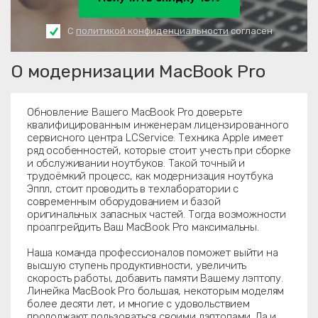
С
политикой конфиденциальности
согласен
О модернизации MacBook Pro
Обновление Вашего MacBook Pro доверьте
квалифицированным инженерам лицензированного
сервисного центра LCService. Техника Apple имеет
ряд особенностей, которые стоит учесть при сборке
и обслуживании ноутбуков. Такой точный и
трудоёмкий процесс, как модернизация ноутбука
Эппл, стоит проводить в техлаборатории с
современным оборудованием и базой
оригинальных запасных частей. Тогда возможности
проапгрейдить Ваш MacBook Pro максимальны.
Наша команда профессионалов поможет выйти на
высшую ступень продуктивности, увеличить
скорость работы, добавить памяти Вашему лэптопу.
Линейка MacBook Pro большая, некоторым моделям
более десяти лет, и многие с удовольствием
продолжают пользоваться своими лэптопами. Да и