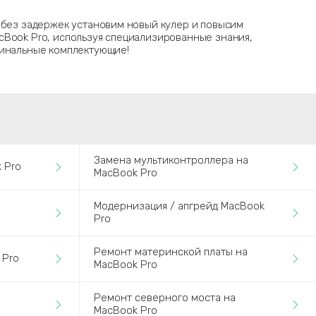
 без задержек установим новый кулер и повысим
cBook Pro, используя специализированные знания,
гинальные комплектующие!
Замена мультиконтроллера на
 Pro
MacBook Pro
Модернизация / апгрейд MacBook
Pro
Ремонт материнской платы на
 Pro
MacBook Pro
Ремонт северного моста на
MacBook Pro