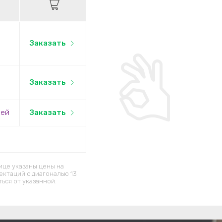
й
Заказать
й
Заказать
лей
Заказать
ице указаны цены на
ектаций c диагональю 13
ься от указанной.