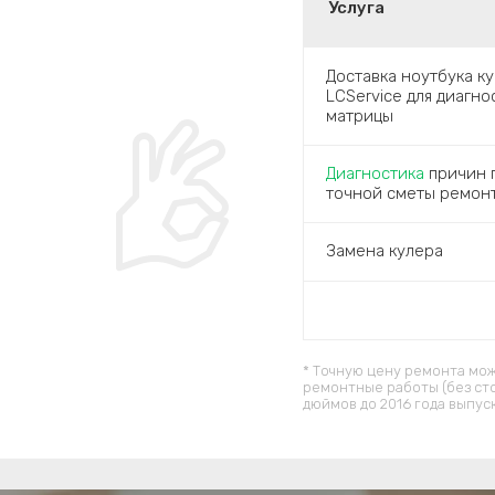
Услуга
Доставка ноутбука к
LCService для диагн
матрицы
Диагностика
причин п
точной сметы ремон
Замена кулера
* Точную цену ремонта мож
ремонтные работы (без ст
дюймов до 2016 года выпус