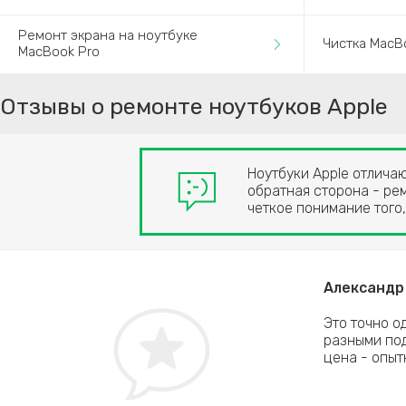
Ремонт экрана на ноутбуке
Чистка MacB
MacBook Pro
Отзывы о ремонте ноутбуков Apple
Ноутбуки Apple отлича
обратная сторона - рем
четкое понимание того,
Александр 
живать, но причину самому выявить не удалось.
Это точно о
и диагностику моего MacBook и помогли найти
разными под
офессионалы!
цена - опыт