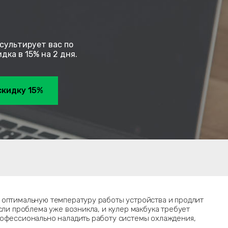
сультирует вас по
ка в 15% на 2 дня.
скидку 15%
 оптимальную температуру работы устройства и продлит
если проблема уже возникла, и кулер макбука требует
рофессионально наладить работу системы охлаждения,