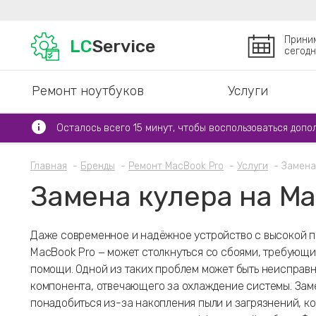
Прини
LC
Service
сегодн
Ремонт ноутбуков
Услуги
Осталось всего 15 минут, чтобы воспользоваться допо
Главная
Бренды
Ремонт MacBook Pro
Услуги
Замена
Замена кулера на Ma
Даже современное и надёжное устройство с высокой 
MacBook Pro − может столкнуться со сбоями, требующ
помощи. Одной из таких проблем может быть неисправн
компонента, отвечающего за охлаждение системы. Зам
понадобиться из-за накопления пыли и загрязнений, к