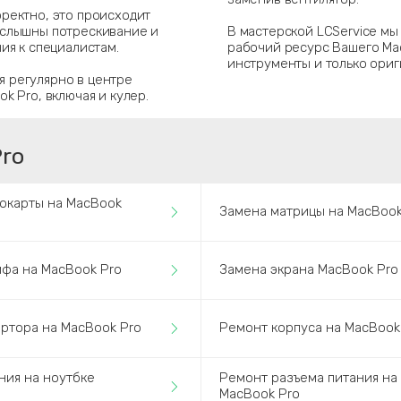
рректно, это происходит
 слышны потрескивание и
В мастерской LCService мы
ия к специалистам.
рабочий ресурс Вашего Ma
инструменты и только ори
 регулярно в центре
k Pro, включая и кулер.
Pro
окарты на MacBook
Замена матрицы на MacBook
фа на MacBook Pro
Замена экрана MacBook Pro
ртора на MacBook Pro
Ремонт корпуса на MacBook
ния на ноутбке
Ремонт разъема питания на
MacBook Pro