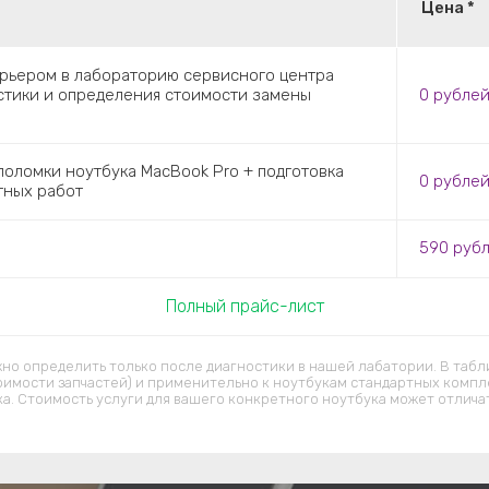
Цена *
урьером в лабораторию сервисного центра
остики и определения стоимости замены
0
рубле
оломки ноутбука MacBook Pro + подготовка
0
рубле
тных работ
590
руб
Полный прайс-лист
но определить только после диагностики в нашей лабатории. В табл
оимости запчастей) и применительно к ноутбукам стандартных компл
ка. Стоимость услуги для вашего конкретного ноутбука может отличат