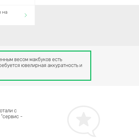
ы на
ченным весом макбуков есть
требуется ювелирная аккуратность и
Лариса Краснова, г. Балашиха
отали с
Мой котёнок сходил - извините за подробности 
 "сервис -
MacBook Air. Тут же начались глюки и половина 
было распрощалась с любимым макушечкой, но 
сюда. Ребята за относительно небольшие деньг
восстановили мой Макбук. Довльна всем!