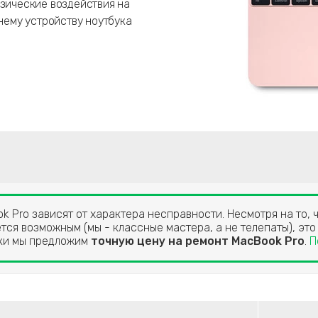
изические воздействия на
ннему устройству ноутбука
 Pro зависят от характера несправности. Несмотря на то, 
тся возможным (мы - классные мастера, а не телепаты), это
ики мы предложим
точную цену на ремонт MacBook Pro
.
П