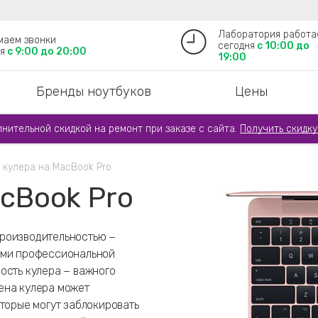
Лаборатория работа
маем звонки
сегодня
с 10:00 до
я
с 9:00 до 20:00
19:00
Бренды ноутбуков
Цены
лнительной скидкой на ремонт при заказе с сайта.
Получить скидку
 кулера на MacBook Pro
cBook Pro
производительностью −
ими профессиональной
ость кулера − важного
ена кулера может
оторые могут заблокировать