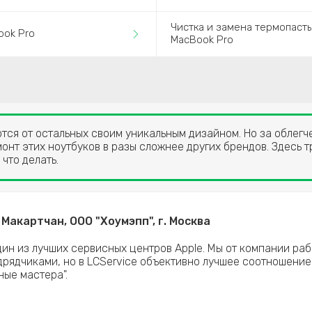
Чистка и замена термопаст
ook Pro
MacBook Pro
ются от остальных своим уникальным дизайном. Но за облег
онт этих ноутбуков в разы сложнее других брендов. Здесь 
 что делать.
Макартчан, ООО "Хоумэпп", г. Москва
дин из лучших сервисных центров Apple. Мы от компании раб
рядчиками, но в LCService объективно лучшее соотношение
ные мастера".