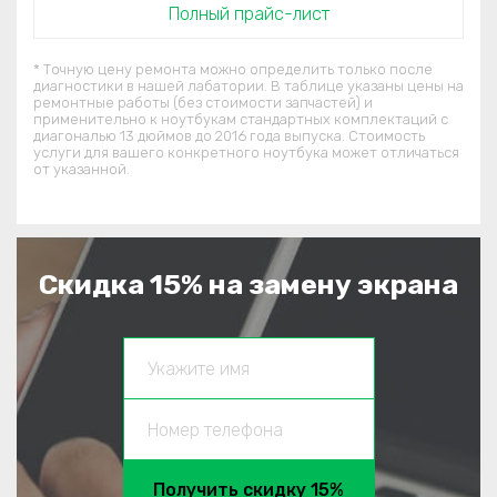
Полный прайс-лист
* Точную цену ремонта можно определить только после
диагностики в нашей лабатории. В таблице указаны цены на
ремонтные работы (без стоимости запчастей) и
применительно к ноутбукам стандартных комплектаций c
диагональю 13 дюймов до 2016 года выпуска. Стоимость
услуги для вашего конкретного ноутбука может отличаться
от указанной.
Скидка 15% на замену экрана
Получить скидку 15%