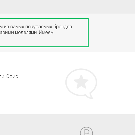
ним из самых покупаемых брендов
старыми моделями. Имеем
Светлана Кравцова, г. Балашиха
ли. Офис
Нареканий нет. Для российского рынка очень д
сроками мой Acer Aspire ремонтировали на 2 д
- главное, что сделали все качественно.