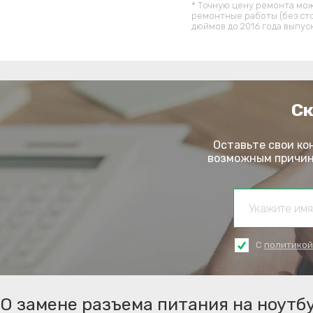
* Точную цену ремонта мож
ремонтные работы (без ст
дюймов до 2016 года выпус
Ск
Оставьте свои ко
возможным причина
С
политикой
О замене разъема питания на ноутбу