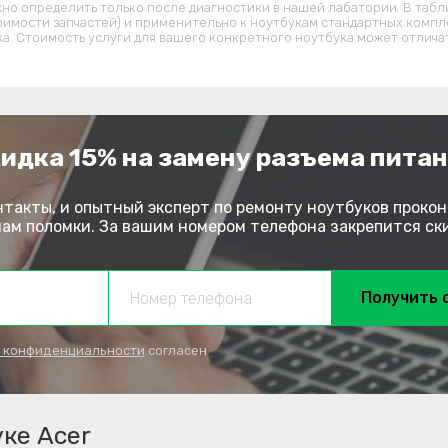
но определить только после диагностики в нашей лабатории. В табл
оимости запчастей) и применительно к ноутбукам стандартных компл
ка. Стоимость услуги для вашего конкретного ноутбука может отличат
идка 15% на замену разъема пита
нтакты, и опытный эксперт по ремонту ноутбуков прокон
м поломки. За вашим номером телефона закрепится скид
Получить 
 конфиденциальности
согласен
ке Acer