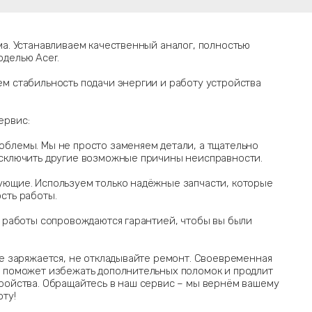
ма. Устанавливаем качественный аналог, полностью
делью Acer.
м стабильность подачи энергии и работу устройства
ервис:
блемы. Мы не просто заменяем детали, а тщательно
исключить другие возможные причины неисправности.
ующие. Используем только надёжные запчасти, которые
сть работы.
е работы сопровождаются гарантией, чтобы вы были
не заряжается, не откладывайте ремонт. Своевременная
я поможет избежать дополнительных поломок и продлит
ройства. Обращайтесь в наш сервис – мы вернём вашему
ту!