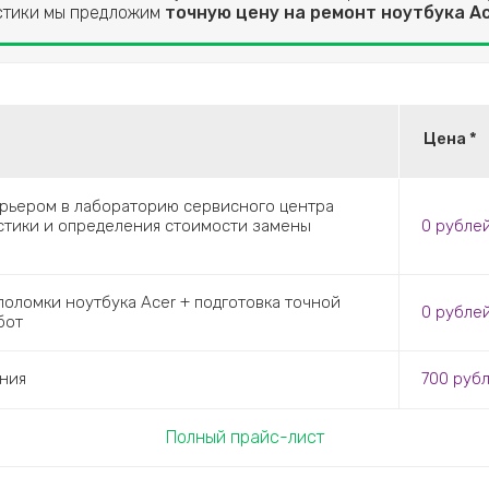
остики мы предложим
точную цену на ремонт ноутбука A
Цена *
урьером в лабораторию сервисного центра
остики и определения стоимости замены
0
рубле
оломки ноутбука Acer + подготовка точной
0
рубле
бот
ния
700
руб
Полный прайс-лист