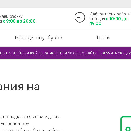
Лаборатория работа
маем звонки
сегодня
с 10:00 до
я
с 9:00 до 20:00
19:00
Бренды ноутбуков
Цены
лнительной скидкой на ремонт при заказе с сайта.
Получить скидку
ания на
ет на подключение зарядного
Мы предлагаем
 снова работал без перебоев и