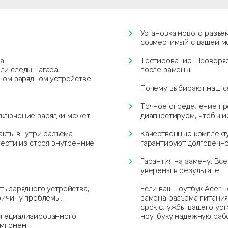
Установка нового разъё
совместимый с вашей мо
.
а.
Тестирование. Проверяе
ли следы нагара.
после замены.
ном зарядном устройстве.
Почему выбирают наш с
Точное определение про
тключение зарядки может
диагностируем, чтобы 
акты внутри разъёма.
Качественные комплект
вести из строя внутренние
гарантируют долговечно
Гарантия на замену. Вс
уверены в результате.
ь зарядного устройства,
Если ваш ноутбук Acer 
ричину проблемы.
замена разъёма питани
срок службы вашего уст
специализированного
ноутбуку надёжную рабо
мпонент.