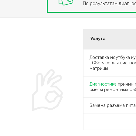
По результатам диагн
Услуга
Доставка ноутбука к
LCService для диагн
матрицы
Диагностика
причин п
сметы ремонтных ра
Замена разъема пита