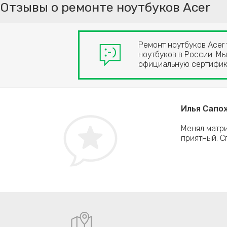
Отзывы о ремонте ноутбуков Acer
Ремонт ноутбуков Acer 
ноутбуков в России. Мы
официальную сертифи
ино
Илья Сапож
ал ноутбук Acer Extensa и помог в выборе и
Менял матри
иональный и грамотный мастер. Работу свою
приятный. С
рекомендации по дальнейшей эксплуатации.