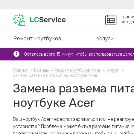
Прини
LC
Service
сегодн
Ремонт ноутбуков
Услуги
Осталось всего 15 минут, чтобы воспользоваться допо
Главная
Бренды
Ремонт ноутбуков Acer
Услуги
Замена разъема питания на ноутбуке Acer
Замена разъема пит
ноутбуке Acer
Ваш ноутбук Acer перестал заряжаться или не реагиру
устройства? Проблема может быть в разъёме питания. 
профессиональную замену разъёма, чтобы ваш ноутбук