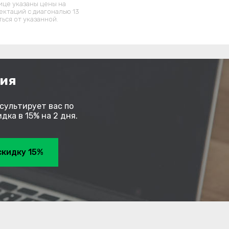
ице указаны цены на
ектаций c диагональю 13
ься от указанной.
ния
сультирует вас по
ка в 15% на 2 дня.
скидку 15%