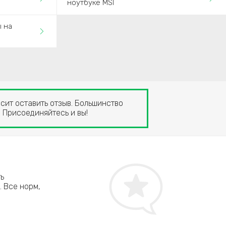
ноутбуке MSI
ы на
сит оставить отзыв. Большинство
. Присоединяйтесь и вы!
Кирилл, г. Москва
ть
Перестал заряжаться мой MSI GT72 6QE Dominato
. Все норм,
При мне починить не смогли. Сказали, что отрем
проводились неделю. Не очень доволен срывом с
ноут работает шустро!