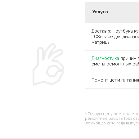
Услуга
Доставка ноутбука к
LCService для диагн
матрицы
Диагностика
причин п
сметы ремонтных ра
Ремонт цепи питания
* Точную цену ремонта мож
ремонтные работы (без ст
дюймов до 2016 года выпус