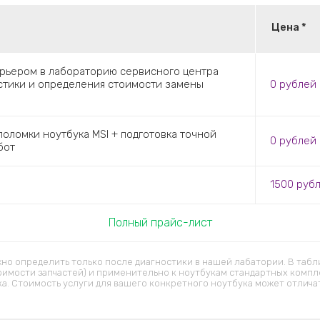
Цена *
урьером в лабораторию сервисного центра
остики и определения стоимости замены
0
рублей
оломки ноутбука MSI + подготовка точной
0
рублей
бот
1500
руб
Полный прайс-лист
но определить только после диагностики в нашей лабатории. В табл
оимости запчастей) и применительно к ноутбукам стандартных компл
ка. Стоимость услуги для вашего конкретного ноутбука может отличат