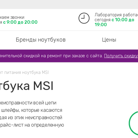
Лаборатория работа
маем звонки
сегодня
с 10:00 до
я
с 9:00 до 20:00
19:00
Бренды ноутбуков
Цены
лнительной скидкой на ремонт при заказе с сайта.
Получить скидку
т питания ноутбука MSI
тбука MSI
неисправности всей цепи
е шлейфы, которые касаются
ждая из этих неисправностей
 прайс-лист на определенную