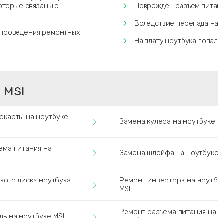
которые связаны с
Поврежден разъём пита
Вследствие перепада н
 проведения ремонтных
На плату ноутбука попал
 MSI
окарты на ноутбуке
Замена кулера на ноутбуке 
ема питания на
Замена шлейфа на ноутбуке
I
кого диска ноутбука
Ремонт инвертора на ноутб
MSI
Ремонт разъема питания на
ль на ноутбуке MSI