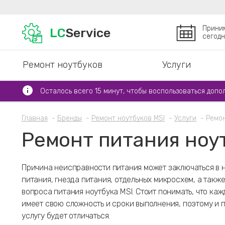
Прини
LC
Service
сегодн
Ремонт ноутбуков
Услуги
Осталось всего 15 минут, чтобы воспользоваться допо
Главная
Бренды
Ремонт ноутбуков MSI
Услуги
Ремон
Ремонт питания ноу
Причина неисправности питания может заключаться в 
питания, гнезда питания, отдельных микросхем, а такж
вопроса питания ноутбука MSI. Стоит понимать, что ка
имеет свою сложность и сроки выполнения, поэтому и
услугу будет отличаться.