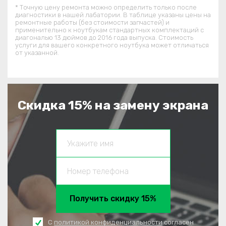
* Точную цену ремонта можно определить только после
диагностики в нашей лабатории. В таблице указаны цены на
ремонтные работы (без стоимости запчастей) и
применительно к ноутбукам стандартных комплектаций c
диагональю 13 дюймов до 2016 года выпуска. Стоимость
услуги для вашего конкретного ноутбука может отличаться
от указанной.
Скидка 15% на замену экрана
Получить скидку 15%
С
политикой конфиденциальности
согласен