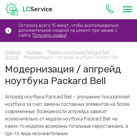
LC
Service
Осталось всего 15 минут, чтобы воспользоваться
дополнительной скидкой на ремонт при заказе с
сайта.
Получить скидку!
Главная
Бренды
Ремонт ноутбуков Packard Bell
Услуги
Модернизация / апгрейд ноутбука Packard Bell
Модернизация / апгрейд
ноутбука Packard Bell
Апгрейд ноутбука Packard Bell – улучшение показателей
ноутбука за счет замены составных элементов на более
современные. Возможности апгрейда зависят
исключительно от модели ноутбука Packard Bell: на
каких-то моделях возможны тотальные перестановки, а
где-то лишь незначительные.