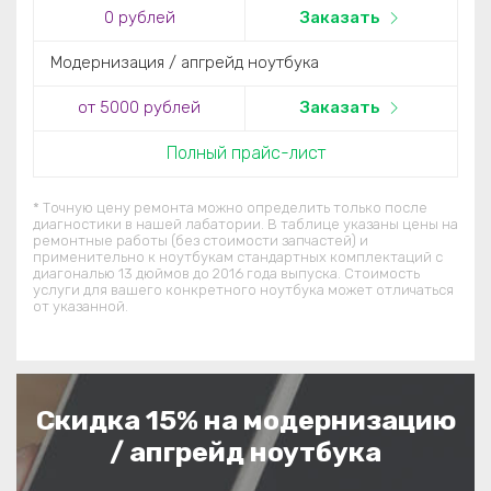
0
рублей
Заказать
Модернизация / апгрейд ноутбука
от 5000
рублей
Заказать
Полный прайс-лист
* Точную цену ремонта можно определить только после
диагностики в нашей лабатории. В таблице указаны цены на
ремонтные работы (без стоимости запчастей) и
применительно к ноутбукам стандартных комплектаций c
диагональю 13 дюймов до 2016 года выпуска. Стоимость
услуги для вашего конкретного ноутбука может отличаться
от указанной.
Скидка 15% на модернизацию
/ апгрейд ноутбука