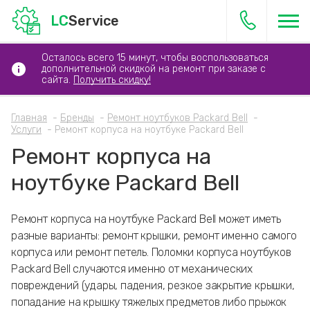
LC
Service
Осталось всего 15 минут, чтобы воспользоваться
дополнительной скидкой на ремонт при заказе с
сайта.
Получить скидку!
Главная
Бренды
Ремонт ноутбуков Packard Bell
Услуги
Ремонт корпуса на ноутбуке Packard Bell
Ремонт корпуса на
ноутбуке Packard Bell
Ремонт корпуса на ноутбуке Packard Bell может иметь
разные варианты: ремонт крышки, ремонт именно самого
корпуса или ремонт петель. Поломки корпуса ноутбуков
Packard Bell случаются именно от механических
повреждений (удары, падения, резкое закрытие крышки,
попадание на крышку тяжелых предметов либо прыжок